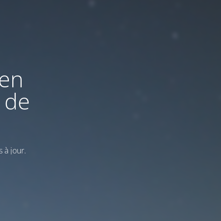
 en
 de
 à jour.