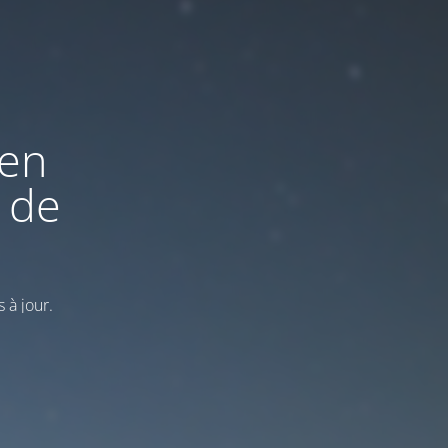
 en
 de
 à jour.