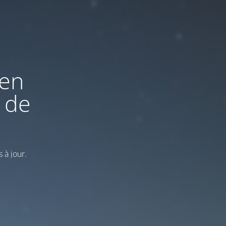
 en
 de
 à jour.