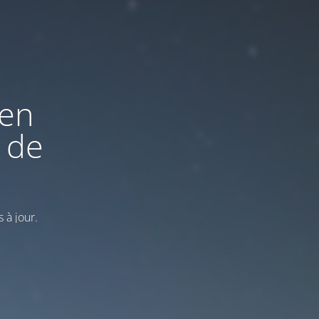
 en
 de
 à jour.