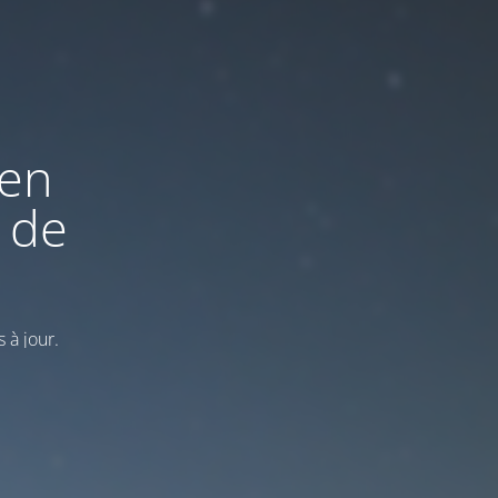
 en
 de
 à jour.